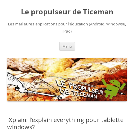
Le propulseur de Ticeman
Les meilleures applications pour l'éducation (Android, Windows8,
iPad)
Aller
Menu
au
contenu
iXplain: l’explain everything pour tablette
windows?