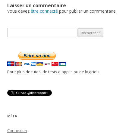
Laisser un commentaire
Vous devez
être connecté
pour publier un commentaire.
R
e
c
h
e
r
Pour plus de tutos, de tests d'applis ou de logiciels
c
h
e
r
:
MÉTA
Connexion