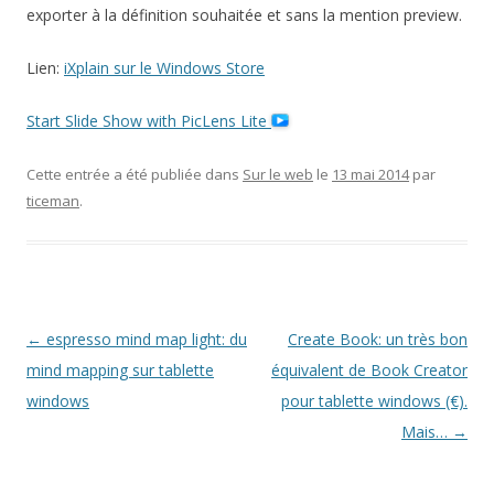
exporter à la définition souhaitée et sans la mention preview.
Lien:
iXplain sur le Windows Store
Start Slide Show with PicLens Lite
Cette entrée a été publiée dans
Sur le web
le
13 mai 2014
par
ticeman
.
Navigation
←
espresso mind map light: du
Create Book: un très bon
des
mind mapping sur tablette
équivalent de Book Creator
articles
windows
pour tablette windows (€).
Mais…
→