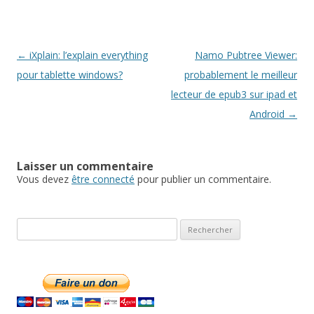
Navigation
←
iXplain: l’explain everything
Namo Pubtree Viewer:
des
pour tablette windows?
probablement le meilleur
articles
lecteur de epub3 sur ipad et
Android
→
Laisser un commentaire
Vous devez
être connecté
pour publier un commentaire.
R
e
c
h
e
r