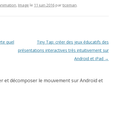
animation
,
Image
le
11 juin 2016
par
ticeman
.
rte quel
Tiny Tap: créer des jeux éducatifs des
présentations interactives très intuitivement sur
Android et iPad
→
mer et décomposer le mouvement sur Android et