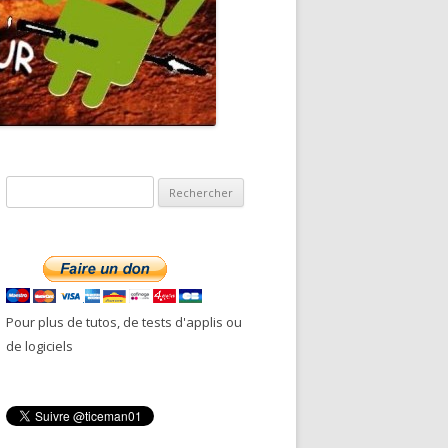
R
e
c
h
e
r
Pour plus de tutos, de tests d'applis ou
c
de logiciels
h
e
r