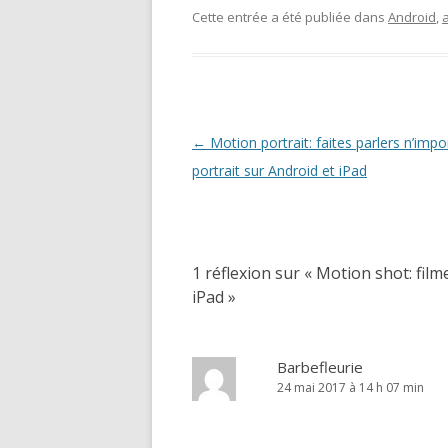
Cette entrée a été publiée dans
Android
,
Navigation
←
Motion portrait: faites parlers n’impo
des
portrait sur Android et iPad
articles
1 réflexion sur «
Motion shot: fil
iPad
»
Barbefleurie
24 mai 2017 à 14 h 07 min