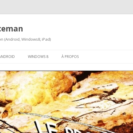
iceman
ion (Android, Windows8, iPad)
Aller
au
ANDROID
WINDOWS 8
À PROPOS
contenu